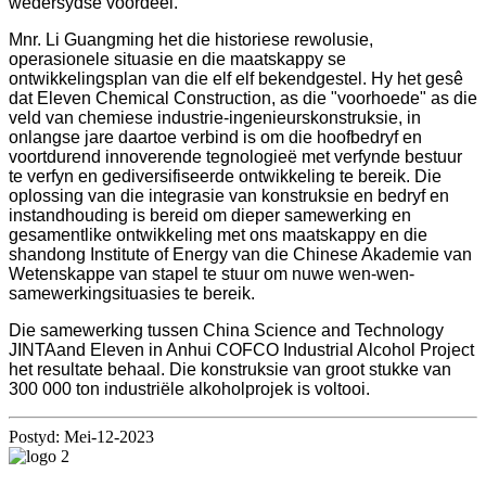
wedersydse voordeel.
Mnr. Li Guangming het die historiese rewolusie,
operasionele situasie en die maatskappy se
ontwikkelingsplan van die elf elf bekendgestel. Hy het gesê
dat Eleven Chemical Construction, as die "voorhoede" as die
veld van chemiese industrie-ingenieurskonstruksie, in
onlangse jare daartoe verbind is om die hoofbedryf en
voortdurend innoverende tegnologieë met verfynde bestuur
te verfyn en gediversifiseerde ontwikkeling te bereik. Die
oplossing van die integrasie van konstruksie en bedryf en
instandhouding is bereid om dieper samewerking en
gesamentlike ontwikkeling met ons maatskappy en die
shandong Institute of Energy van die Chinese Akademie van
Wetenskappe van stapel te stuur om nuwe wen-wen-
samewerkingsituasies te bereik.
Die samewerking tussen China Science and Technology
JINTAand Eleven in Anhui COFCO Industrial Alcohol Project
het resultate behaal. Die konstruksie van groot stukke van
300 000 ton industriële alkoholprojek is voltooi.
Postyd: Mei-12-2023