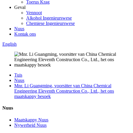
Toerus Krag
Geval
Vennoot
Alkohol Ingenieurswese
Chemiese Ingenieurswese
Nuus
Kontak ons
English
Tuis
Nuus
Mnr. Li Guangming, voorsitter van China Chemical
Engineering Eleventh Construction Co., Ltd., het ons
maatskappy besoek
Nuus
Maatskappy Nuus
Nywerheid Nuus