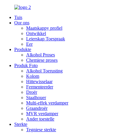
Tuis
Oor ons
Maatskappy profiel
Ontwikkel
Leierskap Toespraak
Eer
Produkte
Alkohol Proses
Chemiese proses
Produk Foto
Alkohol Toerusting
Kolom
Hittewisselaar
Fermenteerder
Droër
Staalhouer
Multi-effek verdamper
Graandroër
MVR verdamper
Ander toestelle
Sterkte
Tegniese sterkte