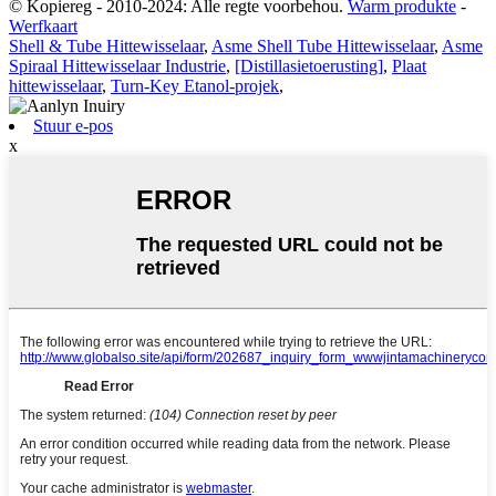
© Kopiereg - 2010-2024: Alle regte voorbehou.
Warm produkte
-
Werfkaart
Shell & Tube Hittewisselaar
,
Asme Shell Tube Hittewisselaar
,
Asme
Spiraal Hittewisselaar Industrie
,
[Distillasietoerusting]
,
Plaat
hittewisselaar
,
Turn-Key Etanol-projek
,
Stuur e-pos
x