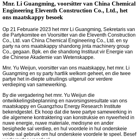
Mnr. Li Guangming, voorsitter van China Chemical
Engineering Eleventh Construction Co., Ltd., het
ons maatskappy besoek
Op 21 Februarie 2023 het mnr Li Guangming, Sekretaris van
die Partykomitee en Voorsitter van die Eleventh Construction
Co., Ltd. van China Chemical Engineering Co., Ltd. en sy
party na ons maatskappy shandong jinta machinery group
Co., gegaan. Bpk. en die shandong Instituut vir Energie van
die Chinese Akademie van Wetenskappe.
Mnr. Yu Weijun, voorsitter van ons maatskappy, het mnr. Li
Guangming en sy party hartlik welkom geheet, en die twee
partye het in-diepte uitruilings uitgeruil oor verdere
verdieping van samewerking.
By die vergadering het mnr. Yu Weijun die
ontwikkelingsbeplanning en navorsingsresultate van ons
maatskappy en Guangzhou Energy Research Institute
bekendgestel. Ek hoop dat die twee partye samewerking in
die algemene kontraktering van konstruksie en nywerheid in
nuwe energie, nuwe materiale, medisyne en ander
besighede sal verdiep, en hul voordele in hul onderskeie
velde sal gebruik om hul onderskeie voordele te speel. Besef