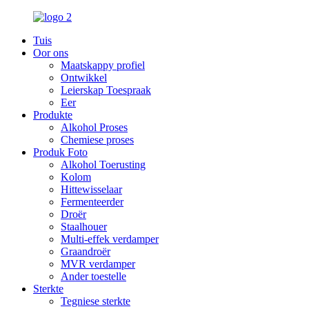
Tuis
Oor ons
Maatskappy profiel
Ontwikkel
Leierskap Toespraak
Eer
Produkte
Alkohol Proses
Chemiese proses
Produk Foto
Alkohol Toerusting
Kolom
Hittewisselaar
Fermenteerder
Droër
Staalhouer
Multi-effek verdamper
Graandroër
MVR verdamper
Ander toestelle
Sterkte
Tegniese sterkte