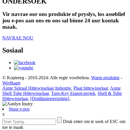
ONDERSOEK
Vir navrae oor ons produkte of pryslys, los asseblief
jou e-pos aan ons en ons sal binne 24 uur kontak
maak.
NAVRAE NOU
Sosiaal
© Kopiereg - 2010-2024: Alle regte voorbehou.
Warm produkte
-
Werfkaart
Asme Spiraal Hittewisselaar Industrie
,
Plaat hittewisselaar
,
Asme
Shell Tube Hittewisselaar
,
Turn-Key Etanol-projek
,
Shell & Tube
Hittewisselaar
,
[Distillasietoerusting]
,
Stuur e-pos
x
Druk enter om te soek of ESC om
toe te maak