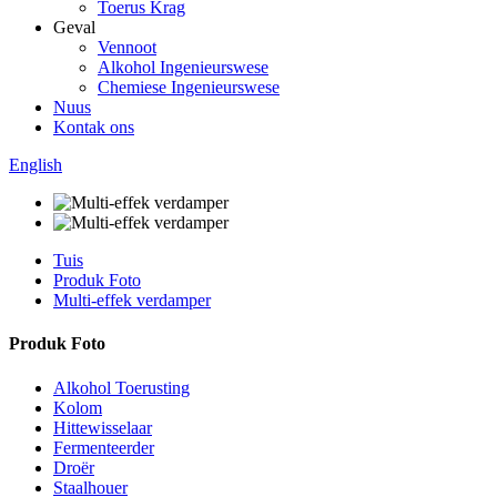
Toerus Krag
Geval
Vennoot
Alkohol Ingenieurswese
Chemiese Ingenieurswese
Nuus
Kontak ons
English
Tuis
Produk Foto
Multi-effek verdamper
Produk Foto
Alkohol Toerusting
Kolom
Hittewisselaar
Fermenteerder
Droër
Staalhouer