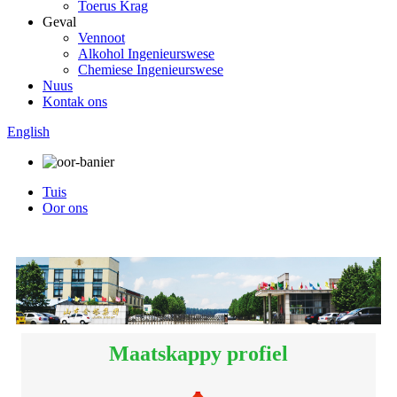
Toerus Krag
Geval
Vennoot
Alkohol Ingenieurswese
Chemiese Ingenieurswese
Nuus
Kontak ons
English
Tuis
Oor ons
Maatskappy profiel