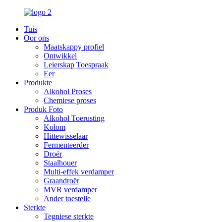
Tuis
Oor ons
Maatskappy profiel
Ontwikkel
Leierskap Toespraak
Eer
Produkte
Alkohol Proses
Chemiese proses
Produk Foto
Alkohol Toerusting
Kolom
Hittewisselaar
Fermenteerder
Droër
Staalhouer
Multi-effek verdamper
Graandroër
MVR verdamper
Ander toestelle
Sterkte
Tegniese sterkte