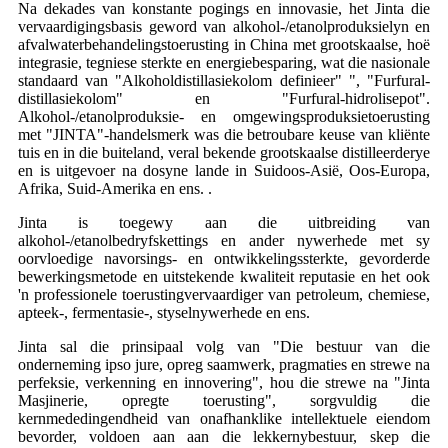
Na dekades van konstante pogings en innovasie, het Jinta die
vervaardigingsbasis geword van alkohol-/etanolproduksielyn en
afvalwaterbehandelingstoerusting in China met grootskaalse, hoë
integrasie, tegniese sterkte en energiebesparing, wat die nasionale
standaard van "Alkoholdistillasiekolom definieer" ", "Furfural-
distillasiekolom" en "Furfural-hidrolisepot".
Alkohol-/etanolproduksie- en omgewingsproduksietoerusting
met "JINTA"-handelsmerk was die betroubare keuse van kliënte
tuis en in die buiteland, veral bekende grootskaalse distilleerderye
en is uitgevoer na dosyne lande in Suidoos-Asië, Oos-Europa,
Afrika, Suid-Amerika en ens. .
Jinta is toegewy aan die uitbreiding van
alkohol-/etanolbedryfskettings en ander nywerhede met sy
oorvloedige navorsings- en ontwikkelingssterkte, gevorderde
bewerkingsmetode en uitstekende kwaliteit reputasie en het ook
'n professionele toerustingvervaardiger van petroleum, chemiese,
apteek-, fermentasie-, styselnywerhede en ens.
Jinta sal die prinsipaal volg van "Die bestuur van die
onderneming ipso jure, opreg saamwerk, pragmaties en strewe na
perfeksie, verkenning en innovering", hou die strewe na "Jinta
Masjinerie, opregte toerusting", sorgvuldig die
kernmededingendheid van onafhanklike intellektuele eiendom
bevorder, voldoen aan aan die lekkernybestuur, skep die