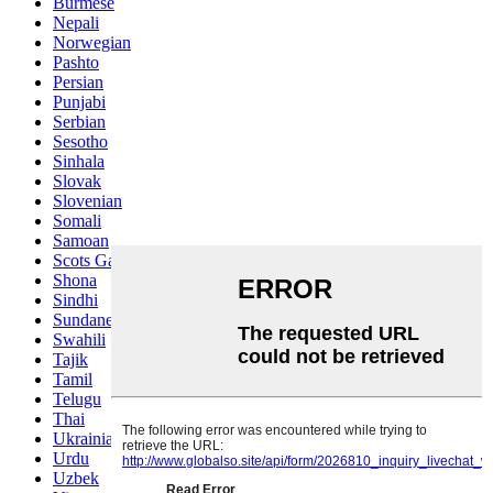
Burmese
Nepali
Norwegian
Pashto
Persian
Punjabi
Serbian
Sesotho
Sinhala
Slovak
Slovenian
Somali
Samoan
Scots Gaelic
Shona
Sindhi
Sundanese
Swahili
Tajik
Tamil
Telugu
Thai
Ukrainian
Urdu
Uzbek