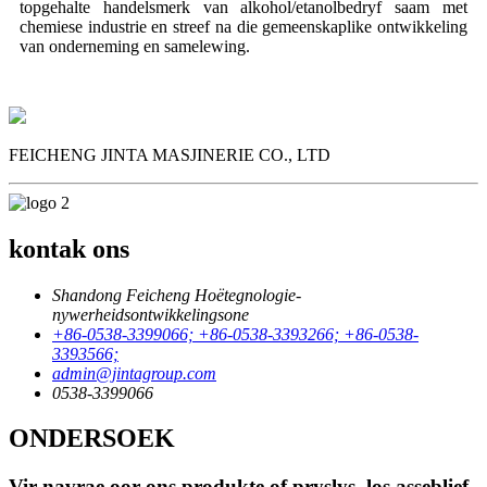
topgehalte handelsmerk van alkohol/etanolbedryf saam met
chemiese industrie en streef na die gemeenskaplike ontwikkeling
van onderneming en samelewing.
FEICHENG JINTA MASJINERIE CO., LTD
kontak ons
Shandong Feicheng Hoëtegnologie-
nywerheidsontwikkelingsone
+86-0538-3399066; +86-0538-3393266; +86-0538-
3393566;
admin@jintagroup.com
0538-3399066
ONDERSOEK
Vir navrae oor ons produkte of pryslys, los asseblief