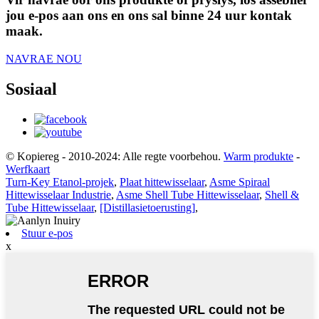
jou e-pos aan ons en ons sal binne 24 uur kontak
maak.
NAVRAE NOU
Sosiaal
© Kopiereg - 2010-2024: Alle regte voorbehou.
Warm produkte
-
Werfkaart
Turn-Key Etanol-projek
,
Plaat hittewisselaar
,
Asme Spiraal
Hittewisselaar Industrie
,
Asme Shell Tube Hittewisselaar
,
Shell &
Tube Hittewisselaar
,
[Distillasietoerusting]
,
Stuur e-pos
x