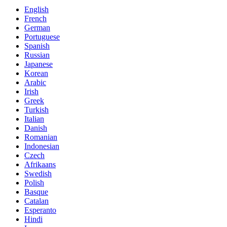
English
French
German
Portuguese
Spanish
Russian
Japanese
Korean
Arabic
Irish
Greek
Turkish
Italian
Danish
Romanian
Indonesian
Czech
Afrikaans
Swedish
Polish
Basque
Catalan
Esperanto
Hindi