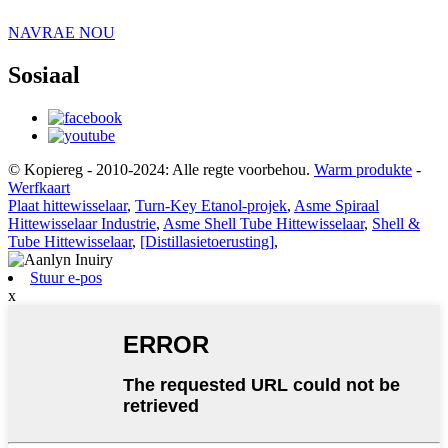
NAVRAE NOU
Sosiaal
© Kopiereg - 2010-2024: Alle regte voorbehou.
Warm produkte
-
Werfkaart
Plaat hittewisselaar
,
Turn-Key Etanol-projek
,
Asme Spiraal
Hittewisselaar Industrie
,
Asme Shell Tube Hittewisselaar
,
Shell &
Tube Hittewisselaar
,
[Distillasietoerusting]
,
Stuur e-pos
x