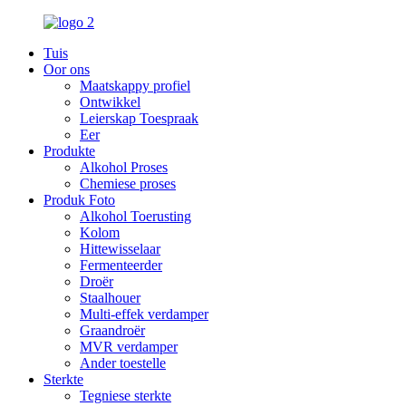
Tuis
Oor ons
Maatskappy profiel
Ontwikkel
Leierskap Toespraak
Eer
Produkte
Alkohol Proses
Chemiese proses
Produk Foto
Alkohol Toerusting
Kolom
Hittewisselaar
Fermenteerder
Droër
Staalhouer
Multi-effek verdamper
Graandroër
MVR verdamper
Ander toestelle
Sterkte
Tegniese sterkte