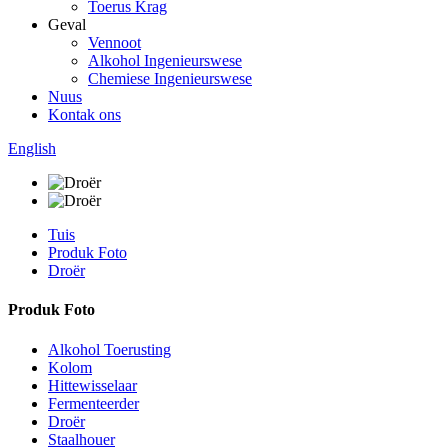
Toerus Krag
Geval
Vennoot
Alkohol Ingenieurswese
Chemiese Ingenieurswese
Nuus
Kontak ons
English
Tuis
Produk Foto
Droër
Produk Foto
Alkohol Toerusting
Kolom
Hittewisselaar
Fermenteerder
Droër
Staalhouer