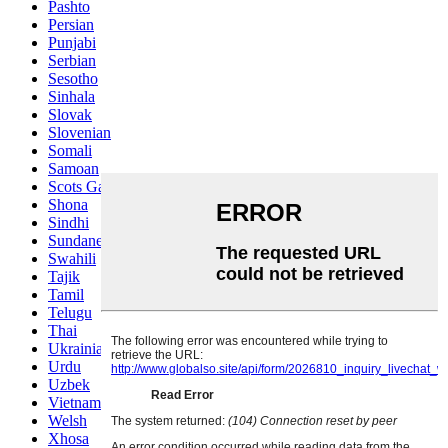
Pashto
Persian
Punjabi
Serbian
Sesotho
Sinhala
Slovak
Slovenian
Somali
Samoan
Scots Gaelic
Shona
Sindhi
Sundanese
Swahili
Tajik
Tamil
Telugu
Thai
Ukrainian
Urdu
Uzbek
Vietnamese
Welsh
Xhosa