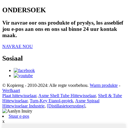
ONDERSOEK
Vir navrae oor ons produkte of pryslys, los asseblief
jou e-pos aan ons en ons sal binne 24 uur kontak
maak.
NAVRAE NOU
Sosiaal
© Kopiereg - 2010-2024: Alle regte voorbehou.
Warm produkte
-
Werfkaart
Plaat hittewisselaar
,
Asme Shell Tube Hittewisselaar
,
Shell & Tube
Hittewisselaar
,
Turn-Key Etanol-projek
,
Asme Spiraal
Hittewisselaar Industrie
,
[Distillasietoerusting]
,
Stuur e-pos
x