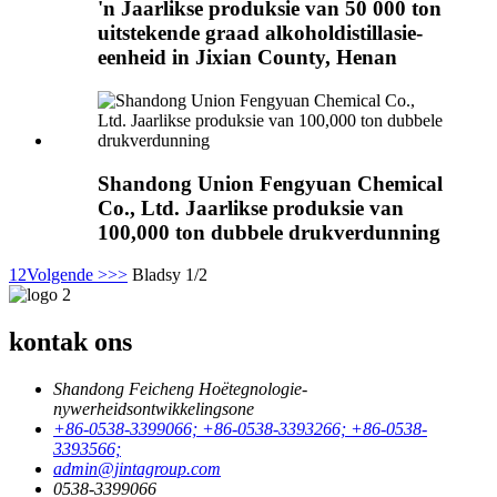
'n Jaarlikse produksie van 50 000 ton
uitstekende graad alkoholdistillasie-
eenheid in Jixian County, Henan
Shandong Union Fengyuan Chemical
Co., Ltd. Jaarlikse produksie van
100,000 ton dubbele drukverdunning
1
2
Volgende >
>>
Bladsy 1/2
kontak ons
Shandong Feicheng Hoëtegnologie-
nywerheidsontwikkelingsone
+86-0538-3399066; +86-0538-3393266; +86-0538-
3393566;
admin@jintagroup.com
0538-3399066