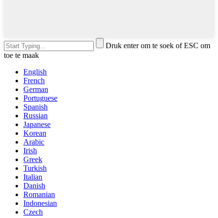
Druk enter om te soek of ESC om
toe te maak
English
French
German
Portuguese
Spanish
Russian
Japanese
Korean
Arabic
Irish
Greek
Turkish
Italian
Danish
Romanian
Indonesian
Czech