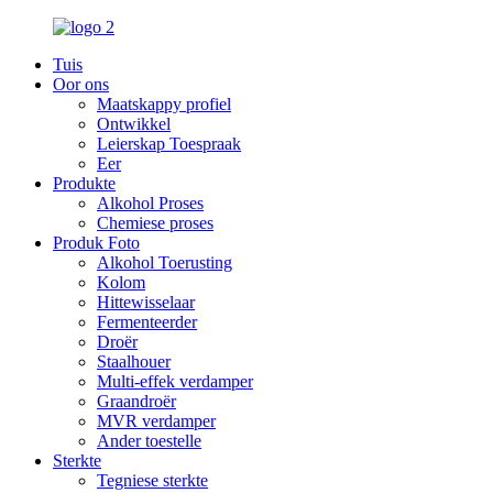
Tuis
Oor ons
Maatskappy profiel
Ontwikkel
Leierskap Toespraak
Eer
Produkte
Alkohol Proses
Chemiese proses
Produk Foto
Alkohol Toerusting
Kolom
Hittewisselaar
Fermenteerder
Droër
Staalhouer
Multi-effek verdamper
Graandroër
MVR verdamper
Ander toestelle
Sterkte
Tegniese sterkte